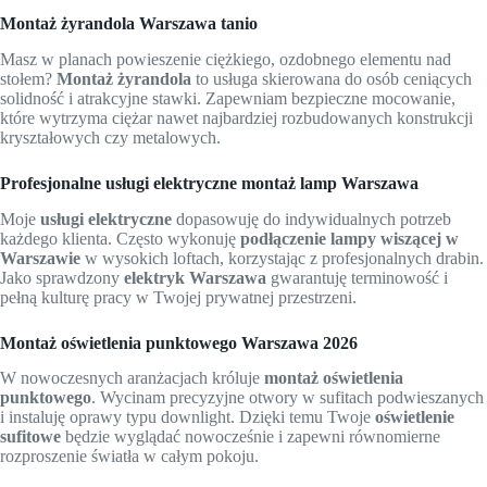
Montaż żyrandola Warszawa tanio
Masz w planach powieszenie ciężkiego, ozdobnego elementu nad
stołem?
Montaż żyrandola
to usługa skierowana do osób ceniących
solidność i atrakcyjne stawki. Zapewniam bezpieczne mocowanie,
które wytrzyma ciężar nawet najbardziej rozbudowanych konstrukcji
kryształowych czy metalowych.
Profesjonalne usługi elektryczne montaż lamp Warszawa
Moje
usługi elektryczne
dopasowuję do indywidualnych potrzeb
każdego klienta. Często wykonuję
podłączenie lampy wiszącej w
Warszawie
w wysokich loftach, korzystając z profesjonalnych drabin.
Jako sprawdzony
elektryk Warszawa
gwarantuję terminowość i
pełną kulturę pracy w Twojej prywatnej przestrzeni.
Montaż oświetlenia punktowego Warszawa 2026
W nowoczesnych aranżacjach króluje
montaż oświetlenia
punktowego
. Wycinam precyzyjne otwory w sufitach podwieszanych
i instaluję oprawy typu downlight. Dzięki temu Twoje
oświetlenie
sufitowe
będzie wyglądać nowocześnie i zapewni równomierne
rozproszenie światła w całym pokoju.