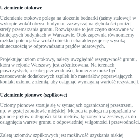
Uziemienie otokowe
Uziemienie otokowe polega na ułożeniu bednarki (taśmy stalowej) w
wykopie wokół obrysu budynku, zazwyczaj na głębokości poniżej
strefy przemarzania gruntu. Rozwiązanie to jest często stosowane w
istniejących budynkach w Warszawie. Otok zapewnia równomierny
rozkład potencjałów wokół obiektu i charakteryzuje się wysoką
skutecznością w odprowadzaniu prądów udarowych.
Projektując uziom otokowy, należy uwzględnić rezystywność gruntu,
która w rejonie Warszawy jest zróżnicowana. Na terenach
piaszczystych, o słabej przewodności, konieczne może być
zastosowanie dodatkowych szpilek lub materiałów poprawiających
kontakt uziomu z ziemią, aby osiągnąć wymaganą wartość rezystancji.
Uziemienie pionowe (szpilkowe)
Uziomy pionowe stosuje się w sytuacjach ograniczonej przestrzeni,
np. w gęstej zabudowie miejskiej. Metoda ta polega na pogrążaniu w
gruncie prętów o długości kilku metrów, łączonych w zestawy, aż do
osiągnięcia warstw gruntu o odpowiedniej wilgotności i przewodności.
Zaletą uziomów szpilkowych jest możliwość uzyskania niskiej