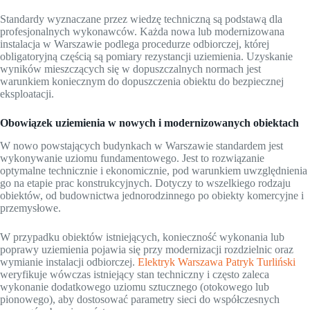
Standardy wyznaczane przez wiedzę techniczną są podstawą dla
profesjonalnych wykonawców. Każda nowa lub modernizowana
instalacja w Warszawie podlega procedurze odbiorczej, której
obligatoryjną częścią są pomiary rezystancji uziemienia. Uzyskanie
wyników mieszczących się w dopuszczalnych normach jest
warunkiem koniecznym do dopuszczenia obiektu do bezpiecznej
eksploatacji.
Obowiązek uziemienia w nowych i modernizowanych obiektach
W nowo powstających budynkach w Warszawie standardem jest
wykonywanie uziomu fundamentowego. Jest to rozwiązanie
optymalne technicznie i ekonomicznie, pod warunkiem uwzględnienia
go na etapie prac konstrukcyjnych. Dotyczy to wszelkiego rodzaju
obiektów, od budownictwa jednorodzinnego po obiekty komercyjne i
przemysłowe.
W przypadku obiektów istniejących, konieczność wykonania lub
poprawy uziemienia pojawia się przy modernizacji rozdzielnic oraz
wymianie instalacji odbiorczej.
Elektryk Warszawa Patryk Turliński
weryfikuje wówczas istniejący stan techniczny i często zaleca
wykonanie dodatkowego uziomu sztucznego (otokowego lub
pionowego), aby dostosować parametry sieci do współczesnych