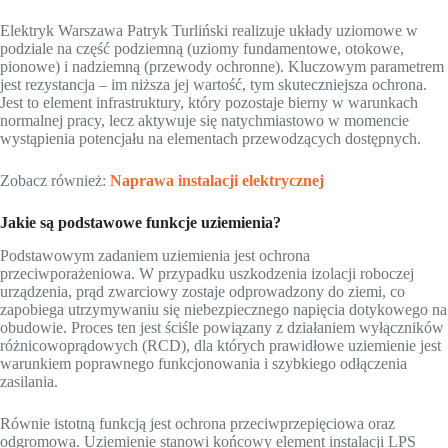
Elektryk Warszawa Patryk Turliński realizuje układy uziomowe w
podziale na część podziemną (uziomy fundamentowe, otokowe,
pionowe) i nadziemną (przewody ochronne). Kluczowym parametrem
jest rezystancja – im niższa jej wartość, tym skuteczniejsza ochrona.
Jest to element infrastruktury, który pozostaje bierny w warunkach
normalnej pracy, lecz aktywuje się natychmiastowo w momencie
wystąpienia potencjału na elementach przewodzących dostępnych.
Zobacz również:
Naprawa instalacji elektrycznej
Jakie są podstawowe funkcje uziemienia?
Podstawowym zadaniem uziemienia jest ochrona
przeciwporażeniowa. W przypadku uszkodzenia izolacji roboczej
urządzenia, prąd zwarciowy zostaje odprowadzony do ziemi, co
zapobiega utrzymywaniu się niebezpiecznego napięcia dotykowego na
obudowie. Proces ten jest ściśle powiązany z działaniem wyłączników
różnicowoprądowych (RCD), dla których prawidłowe uziemienie jest
warunkiem poprawnego funkcjonowania i szybkiego odłączenia
zasilania.
Równie istotną funkcją jest ochrona przeciwprzepięciowa oraz
odgromowa. Uziemienie stanowi końcowy element instalacji LPS