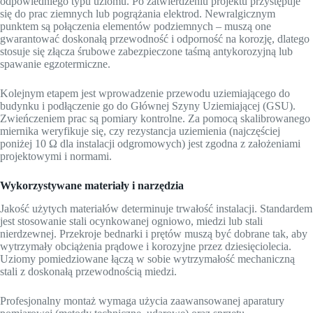
odpowiedniego typu uziomu. Po zatwierdzeniu projektu przystępuje
się do prac ziemnych lub pogrążania elektrod. Newralgicznym
punktem są połączenia elementów podziemnych – muszą one
gwarantować doskonałą przewodność i odporność na korozję, dlatego
stosuje się złącza śrubowe zabezpieczone taśmą antykorozyjną lub
spawanie egzotermiczne.
Kolejnym etapem jest wprowadzenie przewodu uziemiającego do
budynku i podłączenie go do Głównej Szyny Uziemiającej (GSU).
Zwieńczeniem prac są pomiary kontrolne. Za pomocą skalibrowanego
miernika weryfikuje się, czy rezystancja uziemienia (najczęściej
poniżej 10 Ω dla instalacji odgromowych) jest zgodna z założeniami
projektowymi i normami.
Wykorzystywane materiały i narzędzia
Jakość użytych materiałów determinuje trwałość instalacji. Standardem
jest stosowanie stali ocynkowanej ogniowo, miedzi lub stali
nierdzewnej. Przekroje bednarki i prętów muszą być dobrane tak, aby
wytrzymały obciążenia prądowe i korozyjne przez dziesięciolecia.
Uziomy pomiedziowane łączą w sobie wytrzymałość mechaniczną
stali z doskonałą przewodnością miedzi.
Profesjonalny montaż wymaga użycia zaawansowanej aparatury