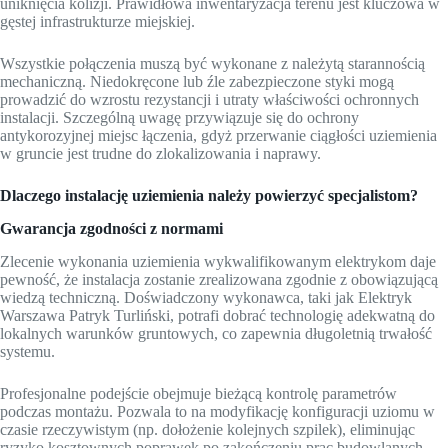
uniknięcia kolizji. Prawidłowa inwentaryzacja terenu jest kluczowa w
gęstej infrastrukturze miejskiej.
Wszystkie połączenia muszą być wykonane z należytą starannością
mechaniczną. Niedokręcone lub źle zabezpieczone styki mogą
prowadzić do wzrostu rezystancji i utraty właściwości ochronnych
instalacji. Szczególną uwagę przywiązuje się do ochrony
antykorozyjnej miejsc łączenia, gdyż przerwanie ciągłości uziemienia
w gruncie jest trudne do zlokalizowania i naprawy.
Dlaczego instalację uziemienia należy powierzyć specjalistom?
Gwarancja zgodności z normami
Zlecenie wykonania uziemienia wykwalifikowanym elektrykom daje
pewność, że instalacja zostanie zrealizowana zgodnie z obowiązującą
wiedzą techniczną. Doświadczony wykonawca, taki jak Elektryk
Warszawa Patryk Turliński, potrafi dobrać technologię adekwatną do
lokalnych warunków gruntowych, co zapewnia długoletnią trwałość
systemu.
Profesjonalne podejście obejmuje bieżącą kontrolę parametrów
podczas montażu. Pozwala to na modyfikację konfiguracji uziomu w
czasie rzeczywistym (np. dołożenie kolejnych szpilek), eliminując
ryzyko kosztownych poprawek po zakończeniu prac budowlanych.