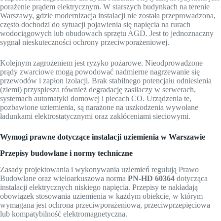
porażenie prądem elektrycznym. W starszych budynkach na terenie
Warszawy, gdzie modernizacja instalacji nie została przeprowadzona,
często dochodzi do sytuacji pojawienia się napięcia na rurach
wodociągowych lub obudowach sprzętu AGD. Jest to jednoznaczny
sygnał nieskuteczności ochrony przeciwporażeniowej.
Kolejnym zagrożeniem jest ryzyko pożarowe. Nieodprowadzone
prądy zwarciowe mogą powodować nadmierne nagrzewanie się
przewodów i zapłon izolacji. Brak stabilnego potencjału odniesienia
(ziemi) przyspiesza również degradację zasilaczy w serwerach,
systemach automatyki domowej i piecach CO. Urządzenia te,
pozbawione uziemienia, są narażone na uszkodzenia wywołane
ładunkami elektrostatycznymi oraz zakłóceniami sieciowymi.
Wymogi prawne dotyczące instalacji uziemienia w Warszawie
Przepisy budowlane i normy techniczne
Zasady projektowania i wykonywania uziemień regulują Prawo
Budowlane oraz wieloarkuszowa norma
PN-HD 60364
dotycząca
instalacji elektrycznych niskiego napięcia. Przepisy te nakładają
obowiązek stosowania uziemienia w każdym obiekcie, w którym
wymagana jest ochrona przeciwporażeniowa, przeciwprzepięciowa
lub kompatybilność elektromagnetyczna.