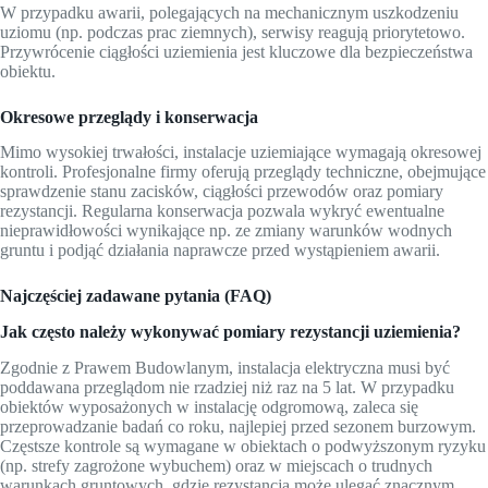
W przypadku awarii, polegających na mechanicznym uszkodzeniu
uziomu (np. podczas prac ziemnych), serwisy reagują priorytetowo.
Przywrócenie ciągłości uziemienia jest kluczowe dla bezpieczeństwa
obiektu.
Okresowe przeglądy i konserwacja
Mimo wysokiej trwałości, instalacje uziemiające wymagają okresowej
kontroli. Profesjonalne firmy oferują przeglądy techniczne, obejmujące
sprawdzenie stanu zacisków, ciągłości przewodów oraz pomiary
rezystancji. Regularna konserwacja pozwala wykryć ewentualne
nieprawidłowości wynikające np. ze zmiany warunków wodnych
gruntu i podjąć działania naprawcze przed wystąpieniem awarii.
Najczęściej zadawane pytania (FAQ)
Jak często należy wykonywać pomiary rezystancji uziemienia?
Zgodnie z Prawem Budowlanym, instalacja elektryczna musi być
poddawana przeglądom nie rzadziej niż raz na 5 lat. W przypadku
obiektów wyposażonych w instalację odgromową, zaleca się
przeprowadzanie badań co roku, najlepiej przed sezonem burzowym.
Częstsze kontrole są wymagane w obiektach o podwyższonym ryzyku
(np. strefy zagrożone wybuchem) oraz w miejscach o trudnych
warunkach gruntowych, gdzie rezystancja może ulegać znacznym