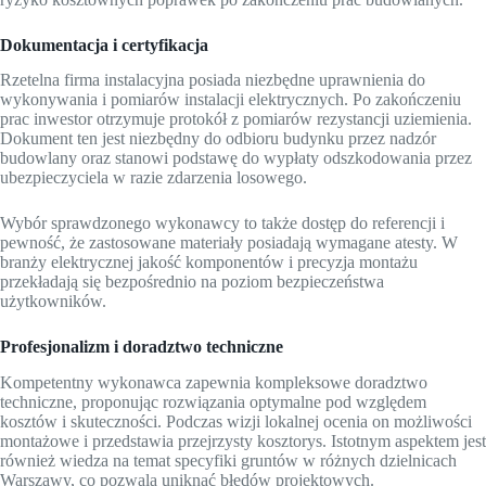
Dokumentacja i certyfikacja
Rzetelna firma instalacyjna posiada niezbędne uprawnienia do
wykonywania i pomiarów instalacji elektrycznych. Po zakończeniu
prac inwestor otrzymuje protokół z pomiarów rezystancji uziemienia.
Dokument ten jest niezbędny do odbioru budynku przez nadzór
budowlany oraz stanowi podstawę do wypłaty odszkodowania przez
ubezpieczyciela w razie zdarzenia losowego.
Wybór sprawdzonego wykonawcy to także dostęp do referencji i
pewność, że zastosowane materiały posiadają wymagane atesty. W
branży elektrycznej jakość komponentów i precyzja montażu
przekładają się bezpośrednio na poziom bezpieczeństwa
użytkowników.
Profesjonalizm i doradztwo techniczne
Kompetentny wykonawca zapewnia kompleksowe doradztwo
techniczne, proponując rozwiązania optymalne pod względem
kosztów i skuteczności. Podczas wizji lokalnej ocenia on możliwości
montażowe i przedstawia przejrzysty kosztorys. Istotnym aspektem jest
również wiedza na temat specyfiki gruntów w różnych dzielnicach
Warszawy, co pozwala uniknąć błędów projektowych.