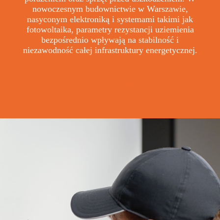
nowoczesnym budownictwie w Warszawie,
nasyconym elektroniką i systemami takimi jak
fotowoltaika, parametry rezystancji uziemienia
bezpośrednio wpływają na stabilność i
niezawodność całej infrastruktury energetycznej.
Skontaktuj się