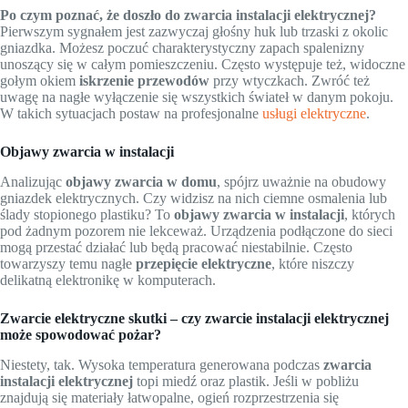
Po czym poznać, że doszło do zwarcia instalacji elektrycznej?
Pierwszym sygnałem jest zazwyczaj głośny huk lub trzaski z okolic
gniazdka. Możesz poczuć charakterystyczny zapach spalenizny
unoszący się w całym pomieszczeniu. Często występuje też, widoczne
gołym okiem
iskrzenie przewodów
przy wtyczkach. Zwróć też
uwagę na nagłe wyłączenie się wszystkich świateł w danym pokoju.
W takich sytuacjach postaw na profesjonalne
usługi elektryczne
.
Objawy zwarcia w instalacji
Analizując
objawy zwarcia w domu
, spójrz uważnie na obudowy
gniazdek elektrycznych. Czy widzisz na nich ciemne osmalenia lub
ślady stopionego plastiku? To
objawy zwarcia w instalacji
, których
pod żadnym pozorem nie lekceważ. Urządzenia podłączone do sieci
mogą przestać działać lub będą pracować niestabilnie. Często
towarzyszy temu nagłe
przepięcie elektryczne
, które niszczy
delikatną elektronikę w komputerach.
Zwarcie elektryczne skutki – czy zwarcie instalacji elektrycznej
może spowodować pożar?
Niestety, tak. Wysoka temperatura generowana podczas
zwarcia
instalacji elektrycznej
topi miedź oraz plastik. Jeśli w pobliżu
znajdują się materiały łatwopalne, ogień rozprzestrzenia się