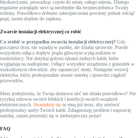
błyskawicznie, prowadząc często do utraty całego mienia. Dlatego
regularne przeglądy sieci są niezbędne dla bezpieczeństwa Twojej
rodziny. Prawidłowo dobrane zabezpieczenia powinny jednak odciąć
prąd, zanim dojdzie do zapłonu.
Zwarcie instalacji elektrycznej co robić
Co zrobić w przypadku zwarcia instalacji elektrycznej?
Gdy
poczujesz dym, nie wpadaj w panikę, ale działaj sprawnie. Przede
wszystkim odłącz dopływ prądu głównym wyłącznikiem w
rozdzielnicy. Nie dotykaj gołymi rękami żadnych kabli, które
wyglądają na nadtopione. Odłącz wszystkie urządzenia z gniazdek w
uszkodzonym obwodzie, aby ograniczyć straty. Następnie wezwij
elektryka, który profesjonalnie usunie usterkę i sprawdzi ciągłość
przewodów.
Masz podejrzenia, że Twoja domowa sieć nie działa prawidłowo? Nie
ryzykuj zdrowia swoich bliskich i kondycji swoich urządzeń
elektronicznych.
Skontaktuj się
ze mną już teraz, aby umówić
profesjonalny audyt Twoich kabli. Zdiagnozuję problem i naprawię
usterkę, zanim przerodzi się w niebezpieczny pożar!
FAQ