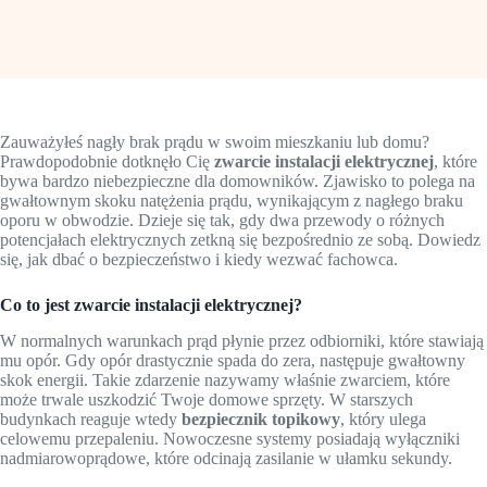
Zauważyłeś nagły brak prądu w swoim mieszkaniu lub domu?
Prawdopodobnie dotknęło Cię
zwarcie instalacji elektrycznej
, które
bywa bardzo niebezpieczne dla domowników. Zjawisko to polega na
gwałtownym skoku natężenia prądu, wynikającym z nagłego braku
oporu w obwodzie. Dzieje się tak, gdy dwa przewody o różnych
potencjałach elektrycznych zetkną się bezpośrednio ze sobą. Dowiedz
się, jak dbać o bezpieczeństwo i kiedy wezwać fachowca.
Co to jest zwarcie instalacji elektrycznej?
W normalnych warunkach prąd płynie przez odbiorniki, które stawiają
mu opór. Gdy opór drastycznie spada do zera, następuje gwałtowny
skok energii. Takie zdarzenie nazywamy właśnie zwarciem, które
może trwale uszkodzić Twoje domowe sprzęty. W starszych
budynkach reaguje wtedy
bezpiecznik topikowy
, który ulega
celowemu przepaleniu. Nowoczesne systemy posiadają wyłączniki
nadmiarowoprądowe, które odcinają zasilanie w ułamku sekundy.