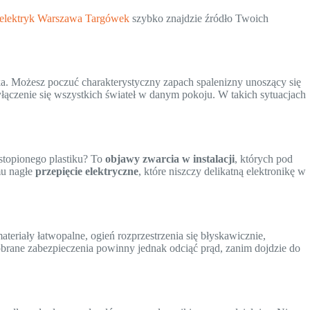
elektryk Warszawa Targówek
szybko znajdzie źródło Twoich
ka. Możesz poczuć charakterystyczny zapach spalenizny unoszący się
ączenie się wszystkich świateł w danym pokoju. W takich sytuacjach
stopionego plastiku? To
objawy zwarcia w instalacji
, których pod
mu nagłe
przepięcie elektryczne
, które niszczy delikatną elektronikę w
materiały łatwopalne, ogień rozprzestrzenia się błyskawicznie,
obrane zabezpieczenia powinny jednak odciąć prąd, zanim dojdzie do