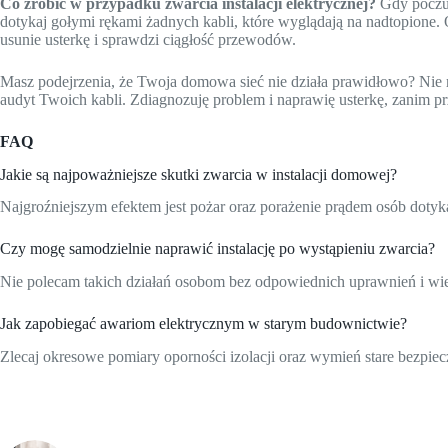
Co zrobić w przypadku zwarcia instalacji elektrycznej?
Gdy poczuj
dotykaj gołymi rękami żadnych kabli, które wyglądają na nadtopione.
usunie usterkę i sprawdzi ciągłość przewodów.
Masz podejrzenia, że Twoja domowa sieć nie działa prawidłowo? Nie r
audyt Twoich kabli. Zdiagnozuję problem i naprawię usterkę, zanim pr
FAQ
Jakie są najpoważniejsze skutki zwarcia w instalacji domowej?
Najgroźniejszym efektem jest pożar oraz porażenie prądem osób dot
Czy mogę samodzielnie naprawić instalację po wystąpieniu zwarcia?
Nie polecam takich działań osobom bez odpowiednich uprawnień i wie
Jak zapobiegać awariom elektrycznym w starym budownictwie?
Zlecaj okresowe pomiary oporności izolacji oraz wymień stare bezpie