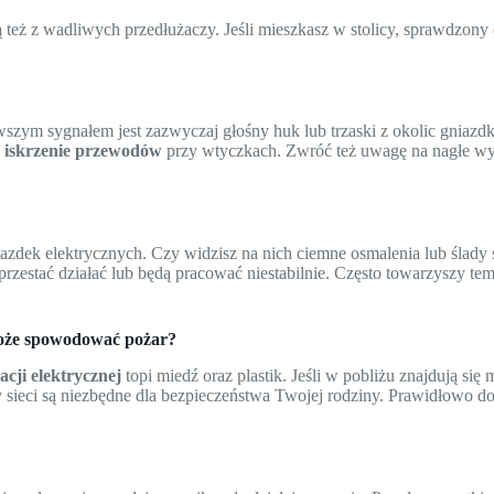
 też z wadliwych przedłużaczy. Jeśli mieszkasz w stolicy, sprawdzony
wszym sygnałem jest zazwyczaj głośny huk lub trzaski z okolic gniazd
m
iskrzenie przewodów
przy wtyczkach. Zwróć też uwagę na nagłe wył
azdek elektrycznych. Czy widzisz na nich ciemne osmalenia lub ślady 
zestać działać lub będą pracować niestabilnie. Często towarzyszy te
 może spowodować pożar?
acji elektrycznej
topi miedź oraz plastik. Jeśli w pobliżu znajdują się 
y sieci są niezbędne dla bezpieczeństwa Twojej rodziny. Prawidłowo d