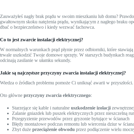
Zauważyłeś nagły brak prądu w swoim mieszkaniu lub domu? Prawdo
gwałtownym skoku natężenia prądu, wynikającym z nagłego braku opor
dbać o bezpieczeństwo i kiedy wezwać fachowca.
Co to jest zwarcie instalacji elektrycznej?
W normalnych warunkach prąd płynie przez odbiorniki, które stawiają
trwale uszkodzić Twoje domowe sprzęty. W starszych budynkach rea
odcinają zasilanie w ułamku sekundy.
Jakie są najczęstsze przyczyny zwarcia instalacji elektrycznej?
Wiedza o źródłach problemu pomoże Ci uniknąć awarii w przyszłości. 
Oto główne
przyczyny zwarcia elektrycznego
:
Starzejące się kable i naturalne
uszkodzenie izolacji
zewnętrzne
Zalanie gniazdek lub puszek elektrycznych przez nieszczelną ru
Przegryzienie przewodów przez gryzonie bytujące w ścianach
Błędy montażowe podczas remontu lub wiercenia dziur w ścian
Zbyt duże
przeciążenie obwodu
przez podłączenie wielu mocn