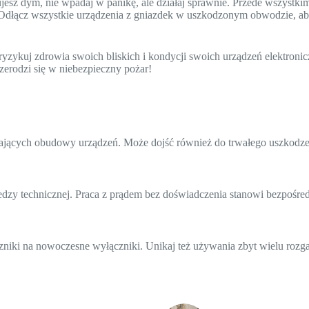
esz dym, nie wpadaj w panikę, ale działaj sprawnie. Przede wszystk
 Odłącz wszystkie urządzenia z gniazdek w uszkodzonym obwodzie, aby 
yzykuj zdrowia swoich bliskich i kondycji swoich urządzeń elektroni
zerodzi się w niebezpieczny pożar!
ykających obudowy urządzeń. Może dojść również do trwałego uszkod
dzy technicznej. Praca z prądem bez doświadczenia stanowi bezpośred
czniki na nowoczesne wyłączniki. Unikaj też używania zbyt wielu roz