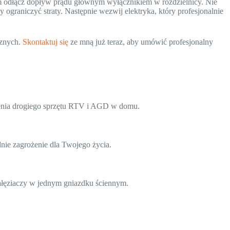
im odłącz dopływ prądu głównym wyłącznikiem w rozdzielnicy. Nie
ograniczyć straty. Następnie wezwij elektryka, który profesjonalnie
cznych.
Skontaktuj się
ze mną już teraz, aby umówić profesjonalny
zenia drogiego sprzętu RTV i AGD w domu.
nie zagrożenie dla Twojego życia.
gałęziaczy w jednym gniazdku ściennym.