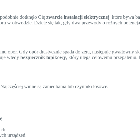
podobnie dotknęło Cię
zwarcie instalacji elektrycznej
, które bywa b
u w obwodzie. Dzieje się tak, gdy dwa przewody o różnych potencjała
 mu opór. Gdy opór drastycznie spada do zera, następuje gwałtowny s
guje wtedy
bezpiecznik topikowy
, który ulega celowemu przepaleniu
Najczęściej winne są zaniedbania lub czynniki losowe.
j
rę
ach
ych urządzeń.