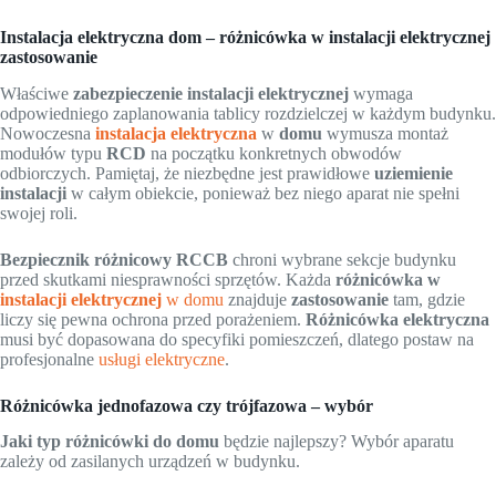
Instalacja elektryczna dom – różnicówka w instalacji elektrycznej
zastosowanie
Właściwe
zabezpieczenie instalacji elektrycznej
wymaga
odpowiedniego zaplanowania tablicy rozdzielczej w każdym budynku.
Nowoczesna
instalacja elektryczna
w
domu
wymusza montaż
modułów typu
RCD
na początku konkretnych obwodów
odbiorczych. Pamiętaj, że niezbędne jest prawidłowe
uziemienie
instalacji
w całym obiekcie, ponieważ bez niego aparat nie spełni
swojej roli.
Bezpiecznik różnicowy
RCCB
chroni wybrane sekcje budynku
przed skutkami niesprawności sprzętów. Każda
różnicówka w
instalacji elektrycznej
w domu
znajduje
zastosowanie
tam, gdzie
liczy się pewna ochrona przed porażeniem.
Różnicówka elektryczna
musi być dopasowana do specyfiki pomieszczeń, dlatego postaw na
profesjonalne
usługi elektryczne
.
Różnicówka jednofazowa czy trójfazowa – wybór
Jaki typ różnicówki do domu
będzie najlepszy? Wybór aparatu
zależy od zasilanych urządzeń w budynku.