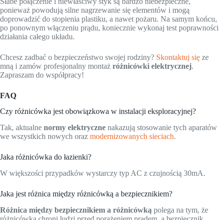
Słabe połączenie i niewłaściwy styk są bardzo niebezpieczne,
ponieważ powodują silne nagrzewanie się elementów i mogą
doprowadzić do stopienia plastiku, a nawet pożaru. Na samym końcu,
po ponownym włączeniu prądu, koniecznie wykonaj test poprawności
działania całego układu.
Chcesz zadbać o bezpieczeństwo swojej rodziny?
Skontaktuj się
ze
mną i zamów profesjonalny montaż
różnicówki elektrycznej
.
Zapraszam do współpracy!
FAQ
Czy różnicówka jest obowiązkowa w instalacji eksploracyjnej?
Tak, aktualne
normy elektryczne
nakazują stosowanie tych aparatów
we wszystkich nowych oraz
modernizowanych sieciach
.
Jaka różnicówka do łazienki?
W większości przypadków wystarczy typ AC z czujnością 30mA.
Jaka jest różnica między różnicówką a bezpiecznikiem?
Różnica między bezpiecznikiem a różnicówką
polega na tym, że
różnicówka chroni ludzi przed porażeniem prądem, a bezpiecznik