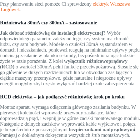
Przy planowaniu sieci pomoże Ci sprawdzony
elektryk Warszawa
Targówek
.
Różnicówka 30mA czy 300mA – zastosowanie
Jak dobrać różnicówkę do instalacji elektrycznej?
Wybór
odpowiedniego parametru zależy od tego, czy system ma chronić
ludzi, czy sam budynek. Modele o czułości 30mA są standardem w
domach i mieszkaniach, ponieważ reagują na minimalne upływy prądu
i odcinają zasilanie w ułamku sekundy, bezpośrednio ratując ludzkie
życie w razie porażenia. Z kolei
wyłącznik różnicowoprądowy
(RCD)
o wartości 300mA pełni funkcję przeciwpożarową. Stosuje się
go głównie w dużych rozdzielnicach lub w obwodach zasilających
ciężkie maszyny przemysłowe, gdzie naturalne i niegroźne upływy
energii mogłyby zbyt często wyłączać bardziej czułe zabezpieczenia.
RCD elektryka – jak podłączyć różnicówkę krok po kroku
Montaż aparatu wymaga odłączenia głównego zasilania budynku. W
pierwszej kolejności wprowadź przewody zasilające, które
doprowadzają prąd, i wepnij je w górne zaciski montowanego modułu.
Następnie z dolnych zacisków wyprowadź kable wyjściowe i połącz
je bezpośrednio z poszczególnymi
bezpiecznikami nadprądowymi
.
Pamiętaj o dokładnym dokręceniu wszystkich śrub montażowych.