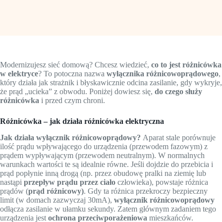
Modernizujesz sieć domową? Chcesz wiedzieć,
co to jest różnicówka
w elektryce
? To potoczna nazwa
wyłącznika różnicowoprądowego
,
który działa jak strażnik i błyskawicznie odcina zasilanie, gdy wykryje,
że prąd „ucieka” z obwodu. Poniżej dowiesz się,
do czego służy
różnicówka
i przed czym chroni.
Różnicówka – jak działa różnicówka elektryczna
Jak działa wyłącznik różnicowoprądowy?
Aparat stale porównuje
ilość prądu wpływającego do urządzenia (przewodem fazowym) z
prądem wypływającym (przewodem neutralnym). W normalnych
warunkach wartości te są idealnie równe. Jeśli dojdzie do przebicia i
prąd popłynie inną drogą (np. przez obudowę pralki na ziemię lub
nastąpi
przepływ prądu przez ciało
człowieka), powstaje różnica
prądów (
prąd różnicowy)
. Gdy ta różnica przekroczy bezpieczny
limit (w domach zazwyczaj 30mA),
wyłącznik różnicowoprądowy
odłącza zasilanie w ułamku sekundy. Zatem głównym zadaniem tego
urządzenia jest
ochrona przeciwporażeniowa
mieszkańców.