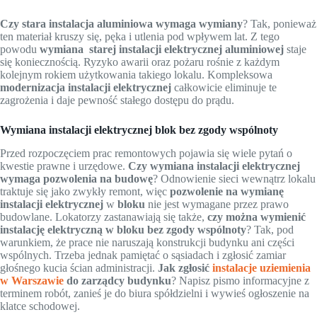
Czy stara instalacja aluminiowa wymaga wymiany
? Tak, ponieważ
ten materiał kruszy się, pęka i utlenia pod wpływem lat. Z tego
powodu
wymiana
starej instalacji elektrycznej aluminiowej
staje
się koniecznością. Ryzyko awarii oraz pożaru rośnie z każdym
kolejnym rokiem użytkowania takiego lokalu. Kompleksowa
modernizacja instalacji elektrycznej
całkowicie eliminuje te
zagrożenia i daje pewność stałego dostępu do prądu.
Wymiana instalacji elektrycznej blok bez zgody wspólnoty
Przed rozpoczęciem prac remontowych pojawia się wiele pytań o
kwestie prawne i urzędowe.
Czy wymiana instalacji elektrycznej
wymaga pozwolenia na budowę
? Odnowienie sieci wewnątrz lokalu
traktuje się jako zwykły remont, więc
pozwolenie na wymianę
instalacji elektrycznej
w
bloku
nie jest wymagane przez prawo
budowlane. Lokatorzy zastanawiają się także,
czy można wymienić
instalację elektryczną w bloku bez zgody wspólnoty
? Tak, pod
warunkiem, że prace nie naruszają konstrukcji budynku ani części
wspólnych. Trzeba jednak pamiętać o sąsiadach i zgłosić zamiar
głośnego kucia ścian administracji.
Jak zgłosić
instalacje uziemienia
w Warszawie
do zarządcy budynku
? Napisz pismo informacyjne z
terminem robót, zanieś je do biura spółdzielni i wywieś ogłoszenie na
klatce schodowej.