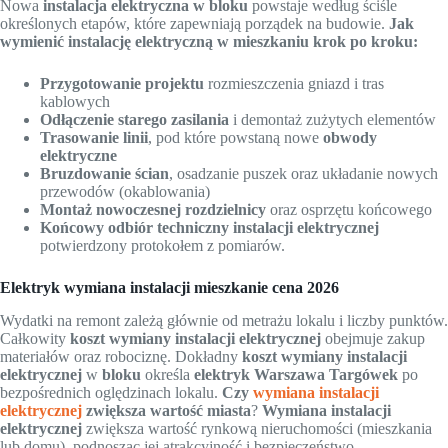
Nowa
instalacja elektryczna w bloku
powstaje według ściśle
określonych etapów, które zapewniają porządek na budowie.
Jak
wymienić instalację elektryczną w mieszkaniu krok po kroku:
Przygotowanie projektu
rozmieszczenia gniazd i tras
kablowych
Odłączenie starego zasilania
i demontaż zużytych elementów
Trasowanie linii
, pod które powstaną nowe
obwody
elektryczne
Bruzdowanie ścian
, osadzanie puszek oraz układanie nowych
przewodów (okablowania)
Montaż nowoczesnej rozdzielnicy
oraz osprzętu końcowego
Końcowy odbiór techniczny instalacji elektrycznej
potwierdzony protokołem z pomiarów.
Elektryk wymiana instalacji mieszkanie cena 2026
Wydatki na remont zależą głównie od metrażu lokalu i liczby punktów.
Całkowity
koszt wymiany instalacji elektrycznej
obejmuje zakup
materiałów oraz robociznę. Dokładny
koszt
wymiany instalacji
elektrycznej
w
bloku
określa
elektryk Warszawa Targówek
po
bezpośrednich oględzinach lokalu.
Czy
wymiana instalacji
elektrycznej
zwiększa wartość miasta
?
Wymiana instalacji
elektrycznej
zwiększa wartość rynkową nieruchomości (mieszkania
lub domu), podnosząc jej atrakcyjność i bezpieczeństwo.