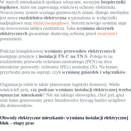
W starych mieszkaniach spotkasz wkręcane, awaryjne
bezpieczniki
topikowe
, które nie zapewniają właściwej ochrony elektroniki.
Nowoczesny system wymaga gruntownych zmian, dlatego niezbędna
jest nowa
rozdzielnica elektryczna
wyposażona w wyłączniki
nadprądowe oraz
różnicowoprądowe
. Sercem nowego systemu staje
się nowoczesna tablica rozdzielcza. Taka
wymiana skrzynek
elektrycznych
gwarantuje skuteczną ochronę przed
zwarciem
i
porażeniem.
Podczas kompleksowej
wymiany przewodów elektrycznych
następuje przejście z
instalacji TN-C na TN-S
. Polega to na
rozdzieleniu przewodu ochronno-neutralnego (PEN) na dwa
niezależne przewody: ochronny (PE) i neutralny (N). Na koniec
przychodzi pora na osprzęt, czyli
wymianę gniazdek i włączników
.
Organizacja robót to także planowanie logistyki domowej. Wielu
właścicieli pyta,
czy podczas wymiany instalacji elektrycznej trzeba
opuszczać mieszkanie
? Nie ma takiego obowiązku, choć pył, gruz
oraz hałas generowany przez bruzdownice bywają bardzo uciążliwe
dla domowników.
Obwody elektryczne mieszkanie: wymiana instalacji elektrycznej
blok – etapy prac